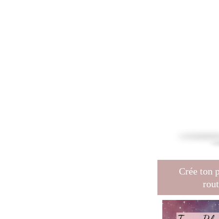
Crée ton p
rout