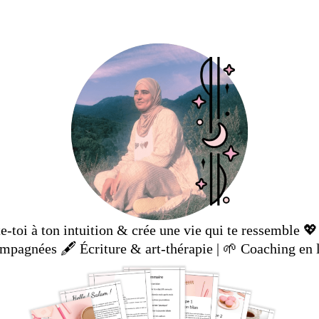
-toi à ton intuition & crée une vie qui te ressemble 
mpagnées 🖋️ Écriture & art-thérapie | 🌱 Coaching en 